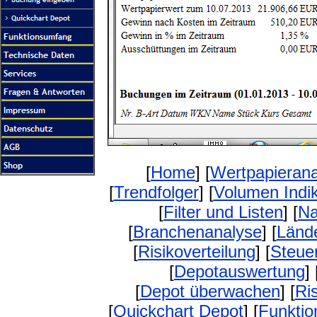
[
Home
] [
Wertpapierana
[
Trendfolger
] [
Volumen Indi
[
Filter und Listen
] [
Na
[
Branchenanalyse
] [
Länd
[
Risikoverteilung
] [
Steue
[
Depotauswertung
] 
[
Depot überwachen
] [
Ri
[
Quickchart Depot
] [
Funkti