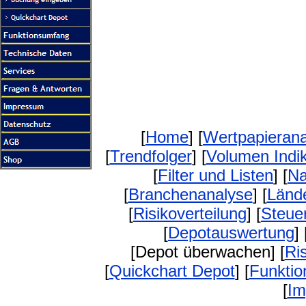
[
Home
] [
Wertpapierana
[
Trendfolger
] [
Volumen Indi
[
Filter und Listen
] [
Na
[
Branchenanalyse
] [
Länd
[
Risikoverteilung
] [
Steue
[
Depotauswertung
] 
[Depot überwachen] [
Ri
[
Quickchart Depot
] [
Funkti
[
Im